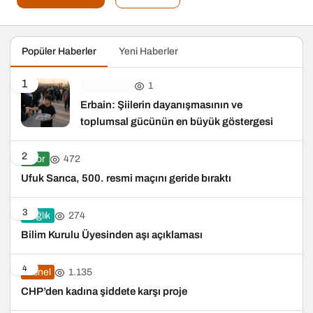
Popüler Haberler
Yeni Haberler
1
1
Irak Analizi
Erbain: Şiilerin dayanışmasının ve
toplumsal gücünün en büyük göstergesi
2
472
Spor
Ufuk Sarıca, 500. resmi maçını geride bıraktı
3
274
Sağlık
Bilim Kurulu Üyesinden aşı açıklaması
4
1.135
Genel
CHP’den kadına şiddete karşı proje