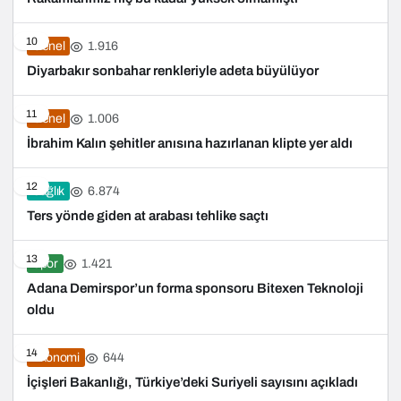
10
1.916
Genel
Diyarbakır sonbahar renkleriyle adeta büyülüyor
11
1.006
Genel
İbrahim Kalın şehitler anısına hazırlanan klipte yer aldı
12
6.874
Sağlık
Ters yönde giden at arabası tehlike saçtı
13
1.421
Spor
Adana Demirspor’un forma sponsoru Bitexen Teknoloji
oldu
14
644
Ekonomi
İçişleri Bakanlığı, Türkiye’deki Suriyeli sayısını açıkladı