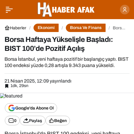
Küresel Piyasalar Haftaya
0
Paylaş
Belirsizlikle Başladı
Ekonomi
Borsa Ve Finans
Haberler
Borsa
Haftaya
Yükselişle
Borsa Haftaya Yükselişle Başladı:
Başladı:
BIST
BIST 100’de Pozitif Açılış
100’de
Pozitif
Borsa İstanbul, yeni haftaya pozitif bir başlangıç yaptı. BIST
Açılış
100 endeksi yüzde 0,28 artışla 9.343 puana yükseldi.
21 Nisan 2025, 12:09
yayınlandı
1dk, 29sn
Google'da Abone Ol
0
Paylaş
Beğen
Borsa İstanbul’da BIST 100 endeksi, yeni haftaya