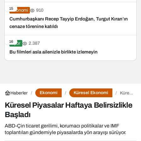
15
910
Ekonomi
Cumhurbaşkanı Recep Tayyip Erdoğan, Turgut Kıran’ın
cenaze törenine katıldı
16
2.387
Spor
Bu filmleri asla ailenizle birlikte izlemeyin
Ekonomi
Küresel Ekonomi
Haberler
Küresel
Piyasalar
Haftaya
Küresel Piyasalar Haftaya Belirsizlikle
Belirsizlikl
Başladı
Başladı
ABD-Çin ticaret gerilimi, korumacı politikalar ve IMF
toplantıları gündemiyle piyasalarda yön arayışı sürüyor.