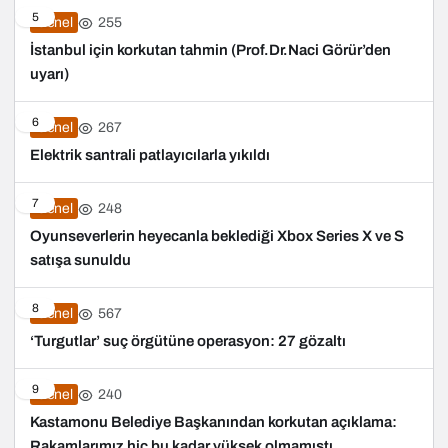
5
255
Genel
İstanbul için korkutan tahmin (Prof.Dr.Naci Görür’den
uyarı)
6
267
Genel
Elektrik santrali patlayıcılarla yıkıldı
7
248
Genel
Oyunseverlerin heyecanla beklediği Xbox Series X ve S
satışa sunuldu
8
567
Genel
‘Turgutlar’ suç örgütüne operasyon: 27 gözaltı
9
240
Genel
Kastamonu Belediye Başkanından korkutan açıklama:
Rakamlarımız hiç bu kadar yüksek olmamıştı