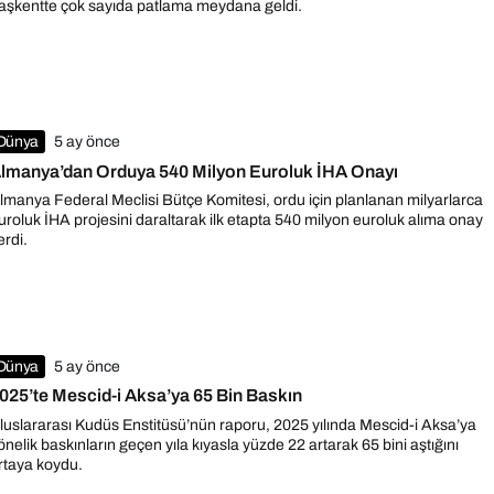
aşkentte çok sayıda patlama meydana geldi.
Dünya
5 ay önce
lmanya’dan Orduya 540 Milyon Euroluk İHA Onayı
lmanya Federal Meclisi Bütçe Komitesi, ordu için planlanan milyarlarca
uroluk İHA projesini daraltarak ilk etapta 540 milyon euroluk alıma onay
erdi.
Dünya
5 ay önce
025’te Mescid-i Aksa’ya 65 Bin Baskın
luslararası Kudüs Enstitüsü’nün raporu, 2025 yılında Mescid-i Aksa’ya
önelik baskınların geçen yıla kıyasla yüzde 22 artarak 65 bini aştığını
rtaya koydu.