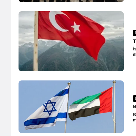
T
İ
i
B
B
m