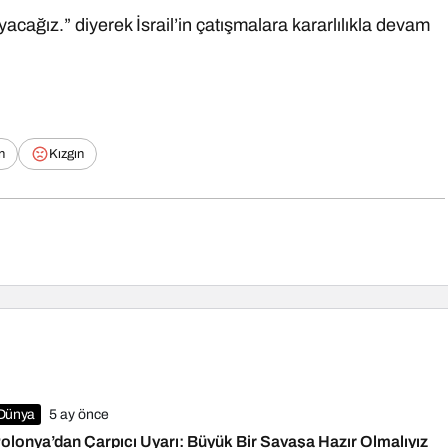
cağız.” diyerek İsrail’in çatışmalara kararlılıkla devam
n
Kızgın
Dünya
5 ay önce
olonya’dan Çarpıcı Uyarı: Büyük Bir Savaşa Hazır Olmalıyız