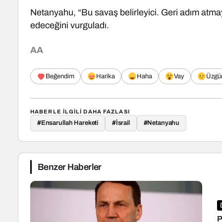
Netanyahu, “Bu savaş belirleyici. Geri adım atmaya
edeceğini vurguladı.
AA
Beğendim
Harika
Haha
Vay
Üzgü
HABERLE ILGILI DAHA FAZLASI
#
Ensarullah Hareketi
#
İsrail
#
Netanyahu
Benzer Haberler
P