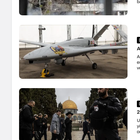
b
A
A
e
v
2
U
y
o