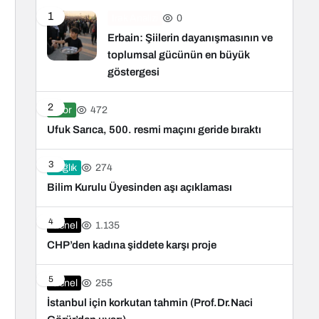
1
0
Irak Analizi
Erbain: Şiilerin dayanışmasının ve
toplumsal gücünün en büyük
göstergesi
2
472
Spor
Ufuk Sarıca, 500. resmi maçını geride bıraktı
3
274
Sağlık
Bilim Kurulu Üyesinden aşı açıklaması
4
1.135
Genel
CHP’den kadına şiddete karşı proje
5
255
Genel
İstanbul için korkutan tahmin (Prof.Dr.Naci