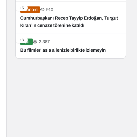
15
910
Ekonomi
Cumhurbaşkanı Recep Tayyip Erdoğan, Turgut
Kıran’ın cenaze törenine katıldı
16
2.387
Spor
Bu filmleri asla ailenizle birlikte izlemeyin