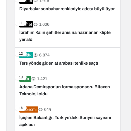
1.916
Genel
Diyarbakır sonbahar renkleriyle adeta büyülüyor
11
1.006
Genel
İbrahim Kalın şehitler anısına hazırlanan klipte
yer aldı
12
6.874
Sağlık
Ters yönde giden at arabası tehlike saçtı
13
1.421
Spor
Adana Demirspor’un forma sponsoru Bitexen
Teknoloji oldu
14
644
Ekonomi
İçişleri Bakanlığı, Türkiye’deki Suriyeli sayısını
açıkladı