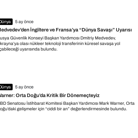
Dünya
5 ay önce
edvedev’den İngiltere ve Fransa’ya “Dünya Savaşı” Uyarısı
usya Güvenlik Konseyi Başkan Yardımcısı Dmitriy Medvedev,
krayna’ya olası nükleer teknoloji transferinin küresel savaşa yol
çabileceği uyarısında bulundu.
Dünya
5 ay önce
arner: Orta Doğu’da Kritik Bir Dönemeçteyiz
BD Senatosu İstihbarat Komitesi Başkan Yardımcısı Mark Warner, Orta
oğu’daki gelişmeler için “ciddi bir an” değerlendirmesinde bulundu.