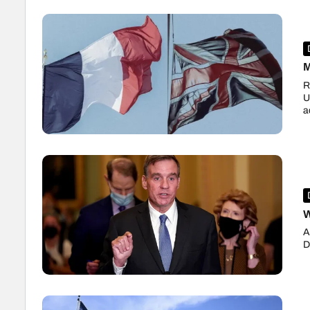
M
R
U
a
W
A
D