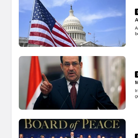
A
A
b
M
I
ç