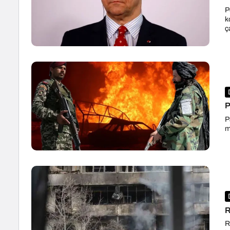
P
k
ç
P
P
m
R
R