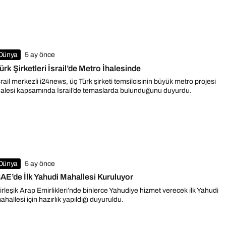
Dünya
5 ay önce
ürk Şirketleri İsrail’de Metro İhalesinde
srail merkezli i24news, üç Türk şirketi temsilcisinin büyük metro projesi
halesi kapsamında İsrail’de temaslarda bulunduğunu duyurdu.
Dünya
5 ay önce
AE’de İlk Yahudi Mahallesi Kuruluyor
irleşik Arap Emirlikleri’nde binlerce Yahudiye hizmet verecek ilk Yahudi
ahallesi için hazırlık yapıldığı duyuruldu.