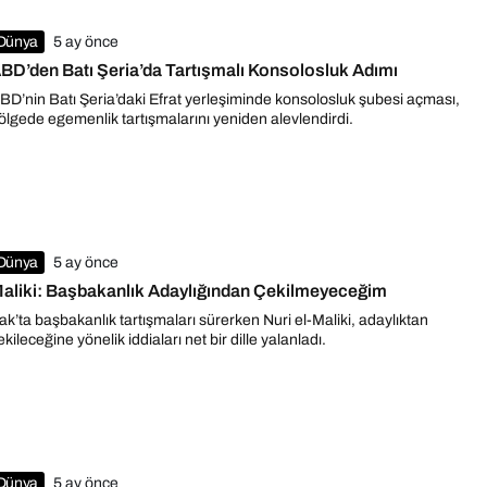
Dünya
5 ay önce
BD’den Batı Şeria’da Tartışmalı Konsolosluk Adımı
BD’nin Batı Şeria’daki Efrat yerleşiminde konsolosluk şubesi açması,
ölgede egemenlik tartışmalarını yeniden alevlendirdi.
Dünya
5 ay önce
aliki: Başbakanlık Adaylığından Çekilmeyeceğim
rak’ta başbakanlık tartışmaları sürerken Nuri el-Maliki, adaylıktan
ekileceğine yönelik iddiaları net bir dille yalanladı.
Dünya
5 ay önce