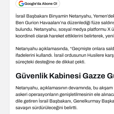
Google'da Abone Ol
İsrail Başbakanı Binyamin Netanyahu, Yemen’deki
Ben Gurion Havaalanı’na düzenlediği füze saldırıs
bulundu. Netanyahu, sosyal medya platformu X üz
koordineli olarak hareket ettiklerini belirterek, y
Netanyahu açıklamasında, “Geçmişte onlara saldır
ifadelerini kullandı. İsrail ordusunun Husilere k
süreçteki desteğine de dikkat çekti.
Güvenlik Kabinesi Gazze G
Netanyahu, açıklamasının devamında, bu akşam ya
askeri operasyonların genişletilmesinin ele alınaca
dile getiren İsrail Başbakanı, Genelkurmay Başkan
savaşın sürdürüleceğini belirtti.