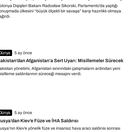
olonya Dışişleri Bakanı Radosław Sikorski, Parlamento’da yaptığı
onuşmada ülkesini “büyük ölçekli bir savaşa” karşı hazırlıklı olmaya
ağırdı.
Dünya
5 ay önce
akistan’dan Afganistan’a Sert Uyarı: Misillemeler Sürecek
akistan yönetimi, Afganistan sınırındaki çatışmaların ardından yeni
isilleme saldırılarının süreceği mesajını verdi.
Dünya
5 ay önce
usya’dan Kiev’e Füze ve İHA Saldırısı
usya’nın Kiev’e yönelik füze ve insansız hava aracı saldırısı sonrası